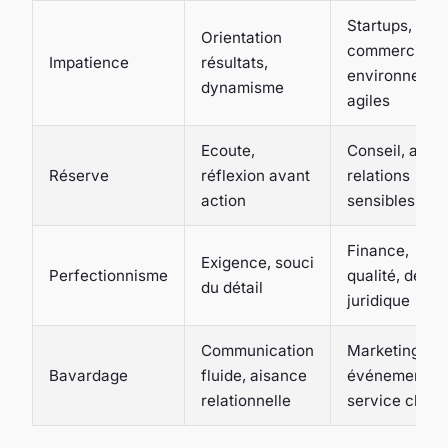
Startups,
Orientation
commerciaux
Impatience
résultats,
environnemen
dynamisme
agiles
Ecoute,
Conseil, audit
Réserve
réflexion avant
relations
action
sensibles
Finance,
Exigence, souci
Perfectionnisme
qualité, desig
du détail
juridique
Communication
Marketing,
Bavardage
fluide, aisance
événementiel
relationnelle
service client