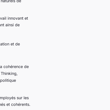
 naturels de
ail innovant et
nt ainsi de
ation et de
 la cohérence de
 Thinking,
politique
mployés sur les
nés et cohérents.