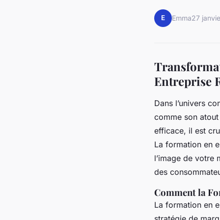
E
Emma
27 janvi
Transformat
Entreprise 
Dans l’univers co
comme son atout l
efficace, il est c
La formation en e
l’image de votre 
des consommateur
Comment la For
La formation en en
stratégie de marq