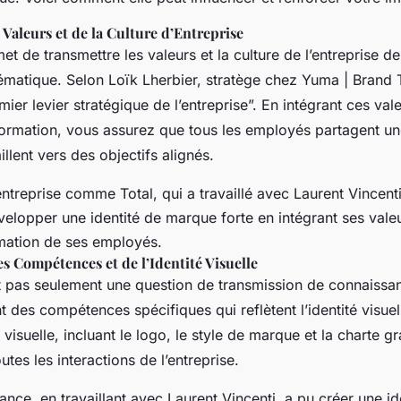
Valeurs et de la Culture d’Entreprise
t de transmettre les valeurs et la culture de l’entreprise d
ématique. Selon Loïk Lherbier, stratège chez Yuma | Brand 
ier levier stratégique de l’entreprise”. En intégrant ces val
rmation, vous assurez que tous les employés partagent un
llent vers des objectifs alignés.
ntreprise comme Total, qui a travaillé avec Laurent Vincen
velopper une identité de marque forte en intégrant ses vale
mation de ses employés.
 Compétences et de l’Identité Visuelle
t pas seulement une question de transmission de connaissa
des compétences spécifiques qui reflètent l’identité visuel
 visuelle, incluant le logo, le style de marque et la charte g
tes les interactions de l’entreprise.
ance, en travaillant avec Laurent Vincenti, a pu créer une ide