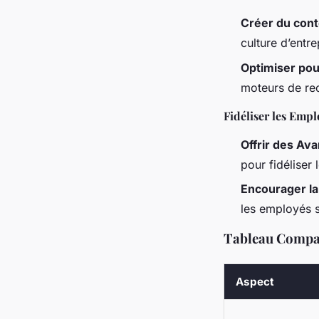
Créer du con
culture d’entre
Optimiser pou
moteurs de rec
Fidéliser les Empl
Offrir des Av
pour fidéliser
Encourager l
les employés s
Tableau Compar
Aspect