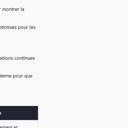
r montrer la
timisés pour les
ations continues
terne pour que
n
rement et