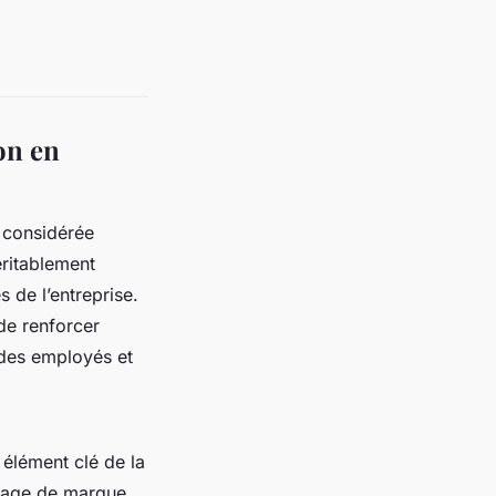
on en
t considérée
ritablement
s de l’entreprise.
de renforcer
 des employés et
n élément clé de la
image de marque.