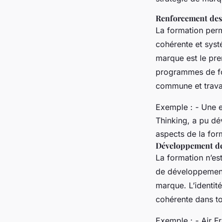
Renforcement des 
La formation perme
cohérente et syst
marque est le prem
programmes de fo
commune et travai
Exemple : - Une e
Thinking, a pu dé
aspects de la for
Développement des
La formation n’es
de développement 
marque. L’identité
cohérente dans tou
Exemple : - Air Fr