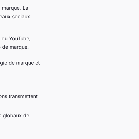
e marque. La
seaux sociaux
k ou YouTube,
ge de marque.
égie de marque et
ons transmettent
fs globaux de