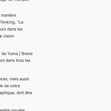
e manière
Thinking, “La
eurs dans les
e vision
ti de Yuma | Brand
urs dans tous les
nces, mais aussi
le de votre
raphique, doit être
ntité visuelle