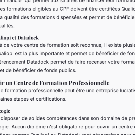
l financier qui permet aux salariés de financer leur formati
Les formations éligibles au CPF doivent être certifiées Qual
 la qualité des formations dispensées et permet de bénéfici
alités.
aliopi et Datadock
é de votre centre de formation soit reconnue, il existe plusie
ualiopi est la plus importante et permet de bénéficier de fo
férencement Datadock permet de faire recenser votre forma
t de bénéficier de fonds publics.
 un Centre de Formation Professionnelle
e formation professionnelle peut être une entreprise lucrativ
taines étapes et certifications.
gogie
 disposer de solides compétences dans son domaine de préd
ie. Aucun diplôme n’est obligatoire pour ouvrir un centre 
ations comme Qualiopi ou Datadock sont nécessaires pour ga