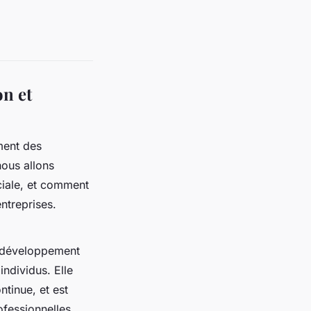
on et
ment des
nous allons
ciale, et comment
entreprises.
e développement
ndividus. Elle
ntinue, et est
fessionnelles.