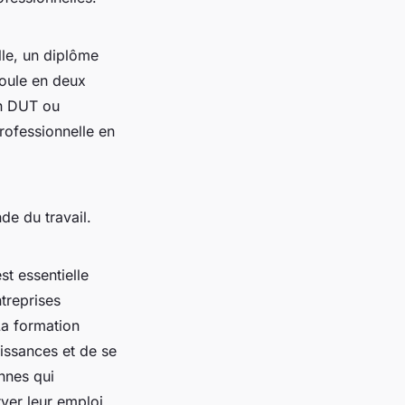
lle, un diplôme
roule en deux
un DUT ou
professionnelle en
de du travail.
t essentielle
treprises
La formation
aissances et de se
nnes qui
ver leur emploi,