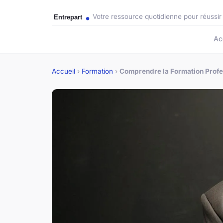
Votre ressource quotidienne pour réussir
Ac
Accueil
›
Formation
›
Comprendre la Formation Profes