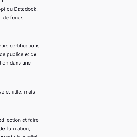
on
iopi ou Datadock,
er de fonds
urs certifications.
nds publics et de
tion dans une
e et utile, mais
ilection et faire
de formation,
rantir la qualité