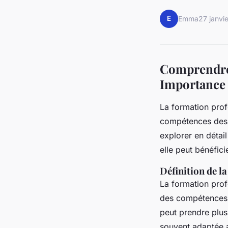
E
Emma
27 janvi
Comprendre 
Importance 
La formation pro
compétences des s
explorer en détai
elle peut bénéfici
Définition de l
La formation prof
des compétences d
peut prendre plusi
souvent adaptée a