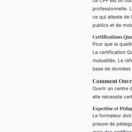
Le CPF est un outi
professionnelle. 
ce qui atteste de
publics et de mutu
Certifications Qu
Pour que la qualit
La certification Q
mutualités. Le ré
base de données e
Comment Ouvrir
Ouvrir un centre d
elle nécessite cer
Expertise et Péda
Le formateur doit
preuve de pédagog
mais des certific