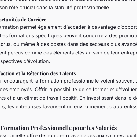
 son rôle crucial dans la stabilité professionnelle.
ortunités de Carrière
formation permet également d’accéder à davantage d’opport
 Les formations spécifiques peuvent conduire à des promot
ccrus, ou même à des postes dans des secteurs plus avancés
nt perçus comme des éléments clés au sein de leur entrepr
rspectives d’évolution.
faction et la Rétention des Talents
ui encouragent la formation professionnelle voient souvent 
 des employés. Offrir la possibilité de se former et d’évoluer
nts et à un climat de travail positif. En investissant dans l
urs, les entreprises favorisent un environnement d’apprentis
 Formation Professionnelle pour les Salariés
essionnelle offre de nombreux avantages aux salariés, qu’il