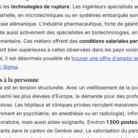
s les
technologies de rupture
. Les ingénieurs spécialisés 
strielle, en microtechniques ou en systèmes embarqués sont
sse alémanique. L’industrie pharmaceutique, forte de géa
ute aussi activement des spécialistes en biotechnologies, e
lementaire. Ces métiers offrent des
conditions salariales pa
ent bien supérieures à celles observées dans les pays voisin
t, il est désormais possible de
trouver une offre d'emploi 
ec Sigma
.
es à la personne
 est en tension structurelle. Avec un vieillissement de la po
parmi les plus élevées d’Europe, la demande pour des prof
xplose. Les hôpitaux et cliniques privées recrutent massive
amment en psychiatrie, en anesthésie ou en radiologie), infi
boratoire, mais aussi aides-soignants. Environ
1 500 postes
ants dans le canton de Genève seul. La valorisation du pers