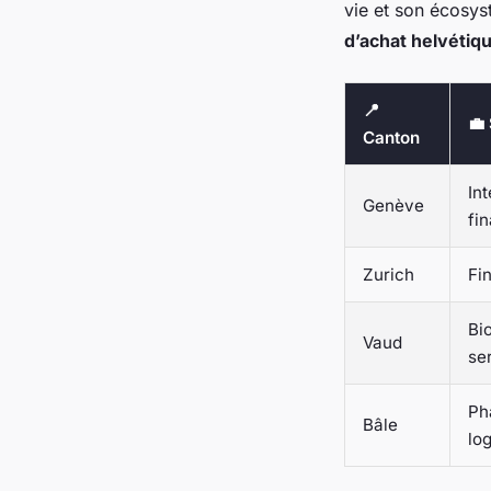
vie et son écosyst
d’achat helvétiq
📍
💼
Canton
Int
Genève
fi
Zurich
Fi
Bi
Vaud
se
Ph
Bâle
log