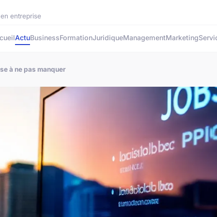
 en entreprise
cueil
Actu
Business
Formation
Juridique
Management
Marketing
Servi
isse à ne pas manquer