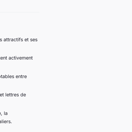
s attractifs et ses
tent activement
otables entre
t lettres de
, la
liers.