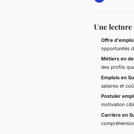
Une lecture
Offre d'emplo
opportunités d
Métiers en d
des profils qua
Emplois en Su
salaires et co
Postuler empl
motivation cib
Carrière en S
compréhension 