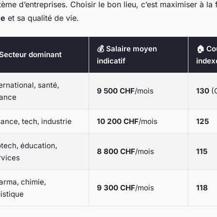
ème d’entreprises. Choisir le bon lieu, c’est maximiser à la
ue
et sa qualité de vie.
💰 Salaire moyen
🏠 Coû
 Secteur dominant
indicatif
index
ernational, santé,
9 500 CHF
/mois
130
(
nance
nance, tech, industrie
10 200 CHF
/mois
125
otech, éducation,
8 800 CHF
/mois
115
rvices
arma, chimie,
9 300 CHF
/mois
118
istique