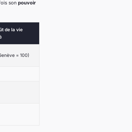
 fois son
pouvoir
t de la vie
é
Genève = 100)