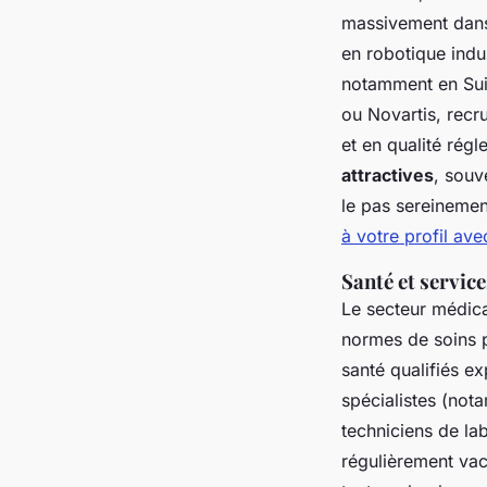
massivement dan
en robotique indu
notamment en Sui
ou Novartis, recr
et en qualité rég
attractives
, souv
le pas sereinemen
à votre profil av
Santé et servic
Le secteur médical
normes de soins 
santé qualifiés e
spécialistes (not
techniciens de la
régulièrement vac