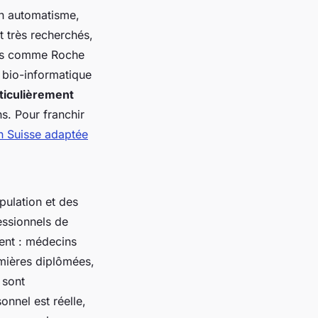
en automatisme,
 très recherchés,
nts comme Roche
n bio-informatique
rticulièrement
s. Pour franchir
en Suisse adaptée
pulation et des
essionnels de
ment : médecins
rmières diplômées,
sont
onnel est réelle,